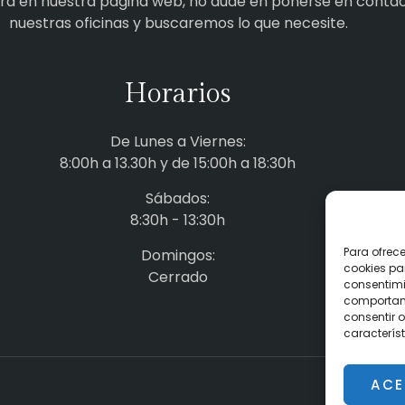
tra en nuestra página web, no dude en ponerse en conta
nuestras oficinas y buscaremos lo que necesite.
Horarios
De Lunes a Viernes:
8:00h a 13.30h y de 15:00h a 18:30h
Sábados:
8:30h - 13:30h
Para ofrec
Domingos:
cookies pa
Cerrado
consentimi
comportami
consentir o
característ
ACE