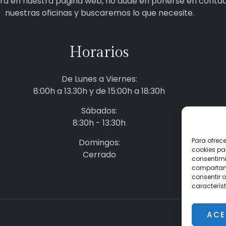
tra en nuestra página web, no dude en ponerse en conta
nuestras oficinas y buscaremos lo que necesite.
Horarios
De Lunes a Viernes:
8:00h a 13.30h y de 15:00h a 18:30h
Sábados:
8:30h - 13:30h
Para ofrec
Domingos:
cookies pa
Cerrado
consentimi
comportami
consentir o
característ
ACE