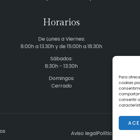
Horarios
De Lunes a Viernes:
8:00h a 13.30h y de 15:00h a 18:30h
Sábados:
8:30h - 13:30h
Para ofrec
Domingos:
cookies pa
Cerrado
consentimi
comportami
consentir o
característ
ACE
dos
Aviso legal
Política de priva