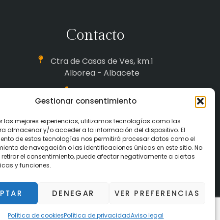
Contacto
Ctra de Casas de Ves, km.1
Alborea - Albacete
618 844 280
Gestionar consentimiento
648 267 291
er las mejores experiencias, utilizamos tecnologías como las
669 758 083
ra almacenar y/o acceder a la información del dispositivo. El
ento de estas tecnologías nos permitirá procesar datos como el
ento de navegación o las identificaciones únicas en este sitio. No
maquinaria.alborea@gmail.com
 retirar el consentimiento, puede afectar negativamente a ciertas
icas y funciones.
PTAR
DENEGAR
VER PREFERENCIAS
cidad
Política de cookies
Política de cookies
Política de privacidad
Aviso legal