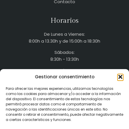
Contacto
Horarios
De Lunes a Viernes:
8:00h a 13.30h y de 15:00h a 18:30h
Sábados:
8:30h - 13:30h
Domingos:
Gestionar consentimiento
Cerrado
Para ofrecer las mejores experiencias, utilizamos tecnologías
como las cookies para almacenar y/o acceder a la información
Contacto
del dispositivo. El consentimiento de estas tecnologías nos
permitirá procesar datos como el comportamiento de
navegación o las identificaciones únicas en este sitio. No
Ctra de Casas de Ves, km.1
consentir o retirar el consentimiento, puede afectar negativamente
Alborea - Albacete
a ciertas características y funciones.
618 844 280